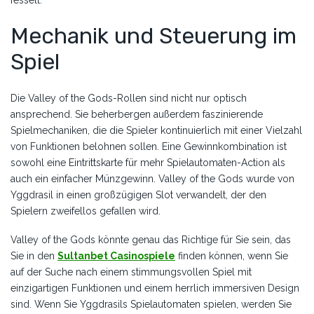
Mechanik und Steuerung im
Spiel
Die Valley of the Gods-Rollen sind nicht nur optisch
ansprechend. Sie beherbergen außerdem faszinierende
Spielmechaniken, die die Spieler kontinuierlich mit einer Vielzahl
von Funktionen belohnen sollen. Eine Gewinnkombination ist
sowohl eine Eintrittskarte für mehr Spielautomaten-Action als
auch ein einfacher Münzgewinn. Valley of the Gods wurde von
Yggdrasil in einen großzügigen Slot verwandelt, der den
Spielern zweifellos gefallen wird.
Valley of the Gods könnte genau das Richtige für Sie sein, das
Sie in den
Sultanbet Casinospiele
finden können, wenn Sie
auf der Suche nach einem stimmungsvollen Spiel mit
einzigartigen Funktionen und einem herrlich immersiven Design
sind. Wenn Sie Yggdrasils Spielautomaten spielen, werden Sie