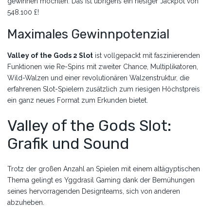
gewinnen möchten. Das ist übrigens ein riesiger Jackpot von
548.100 £!
Maximales Gewinnpotenzial
Valley of the Gods 2 Slot
ist vollgepackt mit faszinierenden
Funktionen wie Re-Spins mit zweiter Chance, Multiplikatoren,
Wild-Walzen und einer revolutionären Walzenstruktur, die
erfahrenen Slot-Spielern zusätzlich zum riesigen Höchstpreis
ein ganz neues Format zum Erkunden bietet.
Valley of the Gods Slot:
Grafik und Sound
Trotz der großen Anzahl an Spielen mit einem altägyptischen
Thema gelingt es Yggdrasil Gaming dank der Bemühungen
seines hervorragenden Designteams, sich von anderen
abzuheben.