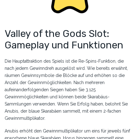
Valley of the Gods Slot:
Gameplay und Funktionen
Die Hauptattraktion des Spiels ist die Re-Spins-Funktion, die
nach jedem Gewinndreh ausgelöst wird. Wie bereits erwähnt,
räumen Gewinnsymbole die Blöcke auf und erhöhen so die
Anzahl der Gewinnmöglichkeiten. Nach mehreren
aufeinanderfolgenden Siegen haben Sie 3.125
Gewinnmöglichkeiten und können beide Skarabäus-
Sammlungen verwenden. Wenn Sie Erfolg haben, belohnt Sie
Anubis, der blaue Skarabäen sammelt, mit einem 2-fachen
Gewinnmultiplikator.
Anubis erhöht den Gewinnmultiplikator um eins für jeweils fünf
erworbene blaue Skarabäen. Horus hingegen sammelt eine