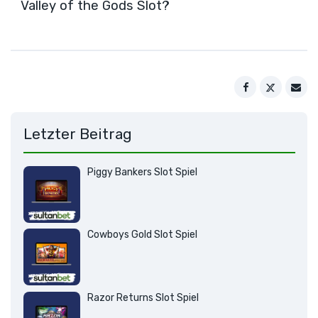
Valley of the Gods Slot?
Im „Valley of the Gods“-Slot gibt es keine Standard-
Freispiele, wie es bei vielen anderen Slot-Spielen der
Fall ist. Stattdessen verfügt das Spiel über eine
einzigartige Funktion namens „Re-Spins-Funktion“, die
es Ihnen ermöglicht, mehr Drehungen zu erhalten, um
höhere Preise zu erzielen.
Letzter Beitrag
Piggy Bankers Slot Spiel
Cowboys Gold Slot Spiel
Razor Returns Slot Spiel