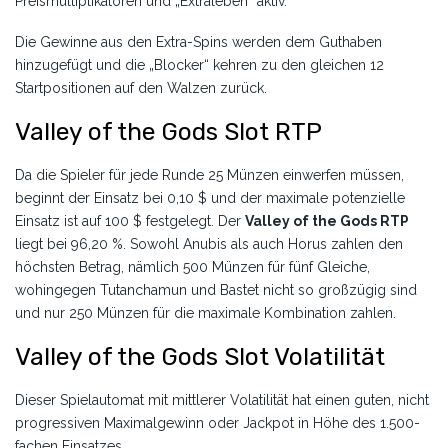
Preismultiplikatoren und „Extraleben“ aktiv.
Die Gewinne aus den Extra-Spins werden dem Guthaben
hinzugefügt und die „Blocker“ kehren zu den gleichen 12
Startpositionen auf den Walzen zurück.
Valley of the Gods Slot RTP
Da die Spieler für jede Runde 25 Münzen einwerfen müssen,
beginnt der Einsatz bei 0,10 $ und der maximale potenzielle
Einsatz ist auf 100 $ festgelegt. Der
Valley of the Gods RTP
liegt bei 96,20 %. Sowohl Anubis als auch Horus zahlen den
höchsten Betrag, nämlich 500 Münzen für fünf Gleiche,
wohingegen Tutanchamun und Bastet nicht so großzügig sind
und nur 250 Münzen für die maximale Kombination zahlen.
Valley of the Gods Slot Volatilität
Dieser Spielautomat mit mittlerer Volatilität hat einen guten, nicht
progressiven Maximalgewinn oder Jackpot in Höhe des 1.500-
fachen Einsatzes.