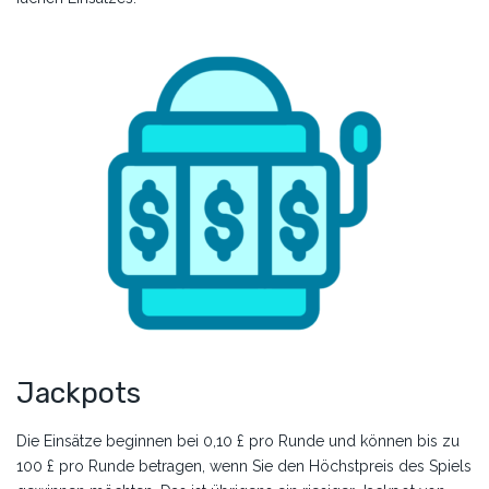
Jackpots
Die Einsätze beginnen bei 0,10 £ pro Runde und können bis zu
100 £ pro Runde betragen, wenn Sie den Höchstpreis des Spiels