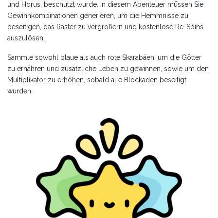
und Horus, beschützt wurde. In diesem Abenteuer müssen Sie
Gewinnkombinationen generieren, um die Hemmnisse zu
beseitigen, das Raster zu vergrößern und kostenlose Re-Spins
auszulösen.
Sammle sowohl blaue als auch rote Skarabäen, um die Götter
zu ernähren und zusätzliche Leben zu gewinnen, sowie um den
Multiplikator zu erhöhen, sobald alle Blockaden beseitigt
wurden.