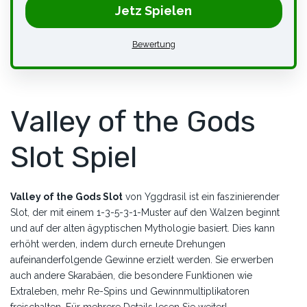
Jetz Spielen
Bewertung
Valley of the Gods
Slot Spiel
Valley of the Gods Slot
von Yggdrasil ist ein faszinierender
Slot, der mit einem 1-3-5-3-1-Muster auf den Walzen beginnt
und auf der alten ägyptischen Mythologie basiert. Dies kann
erhöht werden, indem durch erneute Drehungen
aufeinanderfolgende Gewinne erzielt werden. Sie erwerben
auch andere Skarabäen, die besondere Funktionen wie
Extraleben, mehr Re-Spins und Gewinnmultiplikatoren