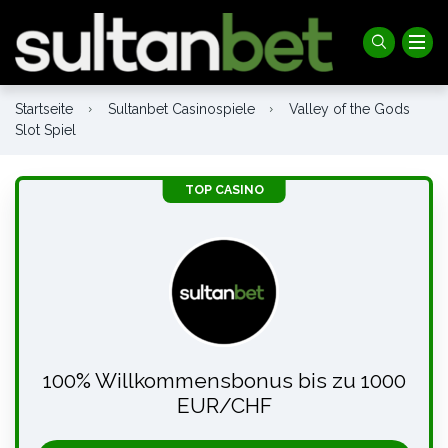
Startseite
Sultanbet Casinospiele
Valley of the Gods
Slot Spiel
TOP CASINO
100% Willkommensbonus bis zu 1000
EUR/CHF