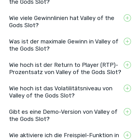
the Gods Slot?
Fünf-Walzen-Slot mit 45-3.125 Gewinnmöglichkeiten
und einem Mindesteinsatz von 0,10 $.
Wie viele Gewinnlinien hat Valley of the
Ja, der Slot Valley of the Gods bietet mehrere
Gods Slot?
einzigartige Eigenschaften und ein Spielsystem, das ihn
von vielen anderen Slots unterscheidet.
Was ist der maximale Gewinn in Valley of
Das Spiel beginnt mit einem 5×3-Raster, das heißt, es
the Gods Slot?
verfügt über fünf Walzen und drei Symbolreihen. Wenn
Sie eine Gewinnkombination erhalten, verschwinden die
Wie hoch ist der Return to Player (RTP)-
Symbole und das Spielfeld erweitert sich. Durch
Die maximale Auszahlung beim Video-Slot Valley of the
Prozentsatz von Valley of the Gods Slot?
aufeinanderfolgende Siege können Sie das Spielfeld auf
Gods beträgt 580.000 Münzen.
maximal 5×5 vergrößern.
Wie hoch ist das Volatilitätsniveau von
Der RTP liegt bei 96,20 %.
Valley of the Gods Slot?
Gibt es eine Demo-Version von Valley of
Dieser Spielautomat hat eine mittlere Volatilität.
the Gods Slot?
Wie aktiviere ich die Freispiel-Funktion in
Ja. Der Demomodus ist immer zugriffbar.