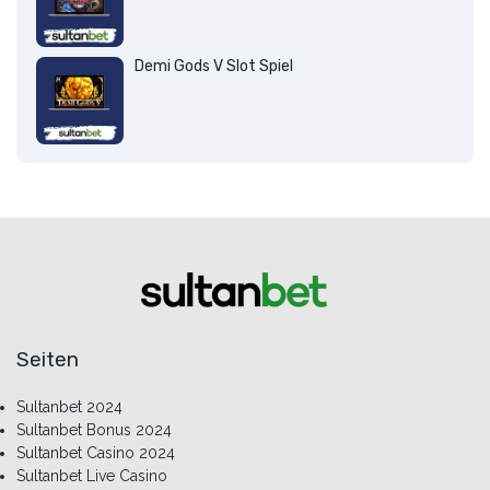
Demi Gods V Slot Spiel
Seiten
Sultanbet 2024
Sultanbet Bonus 2024
Sultanbet Casino 2024
Sultanbet Live Casino