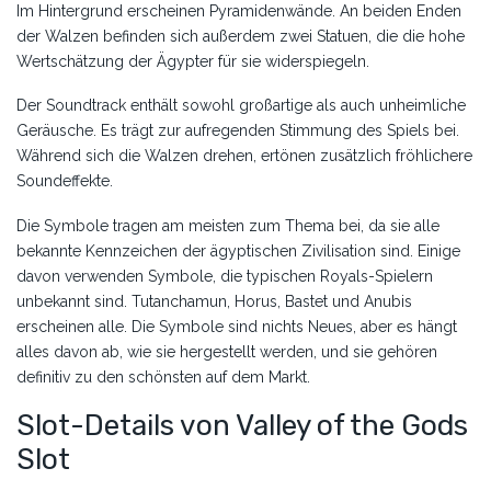
Im Hintergrund erscheinen Pyramidenwände. An beiden Enden
der Walzen befinden sich außerdem zwei Statuen, die die hohe
Wertschätzung der Ägypter für sie widerspiegeln.
Der Soundtrack enthält sowohl großartige als auch unheimliche
Geräusche. Es trägt zur aufregenden Stimmung des Spiels bei.
Während sich die Walzen drehen, ertönen zusätzlich fröhlichere
Soundeffekte.
Die Symbole tragen am meisten zum Thema bei, da sie alle
bekannte Kennzeichen der ägyptischen Zivilisation sind. Einige
davon verwenden Symbole, die typischen Royals-Spielern
unbekannt sind. Tutanchamun, Horus, Bastet und Anubis
erscheinen alle. Die Symbole sind nichts Neues, aber es hängt
alles davon ab, wie sie hergestellt werden, und sie gehören
definitiv zu den schönsten auf dem Markt.
Slot-Details von Valley of the Gods
Slot