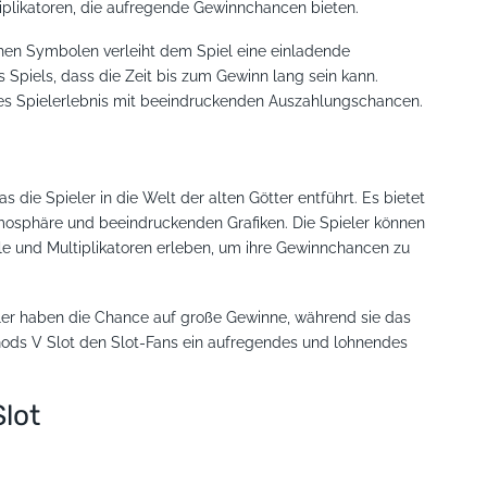
iplikatoren, die aufregende Gewinnchancen bieten.
hen Symbolen verleiht dem Spiel eine einladende
s Spiels, dass die Zeit bis zum Gewinn lang sein kann.
es Spielerlebnis mit beeindruckenden Auszahlungschancen.
 die Spieler in die Welt der alten Götter entführt. Es bietet
tmosphäre und beeindruckenden Grafiken. Die Spieler können
e und Multiplikatoren erleben, um ihre Gewinnchancen zu
eler haben die Chance auf große Gewinne, während sie das
Gods V Slot den Slot-Fans ein aufregendes und lohnendes
Slot