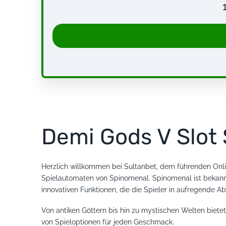
Demi Gods V Slot 
Herzlich willkommen bei Sultanbet, dem führenden Onli
Spielautomaten von Spinomenal. Spinomenal ist bekann
innovativen Funktionen, die die Spieler in aufregende A
Von antiken Göttern bis hin zu mystischen Welten biet
von Spieloptionen für jeden Geschmack.