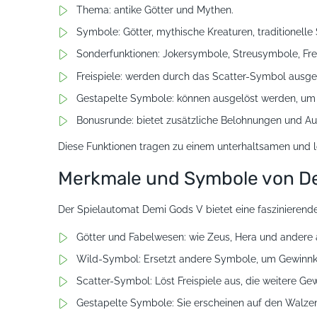
Thema: antike Götter und Mythen.
Symbole: Götter, mythische Kreaturen, traditionell
Sonderfunktionen: Jokersymbole, Streusymbole, Fre
Freispiele: werden durch das Scatter-Symbol ausge
Gestapelte Symbole: können ausgelöst werden, um
Bonusrunde: bietet zusätzliche Belohnungen und Au
Diese Funktionen tragen zu einem unterhaltsamen und l
Merkmale und Symbole von De
Der Spielautomat Demi Gods V bietet eine faszinieren
Götter und Fabelwesen: wie Zeus, Hera und andere a
Wild-Symbol: Ersetzt andere Symbole, um Gewinnko
Scatter-Symbol: Löst Freispiele aus, die weitere Ge
Gestapelte Symbole: Sie erscheinen auf den Walze