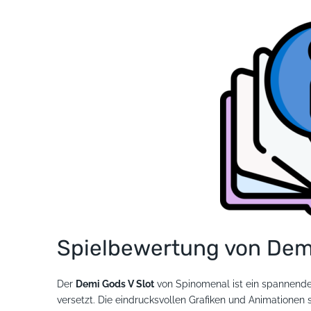
Spielbewertung von Demi
Der
Demi Gods V Slot
von Spinomenal ist ein spannendes 
versetzt. Die eindrucksvollen Grafiken und Animationen