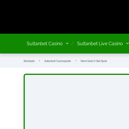
Sultanbet Casino
Sultanbet Live Casino
Startseite
Sultanbet Casinospiele
Demi Gods V Slot Spiel