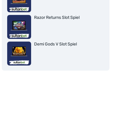
Razor Returns Slot Spiel
Demi Gods V Slot Spiel