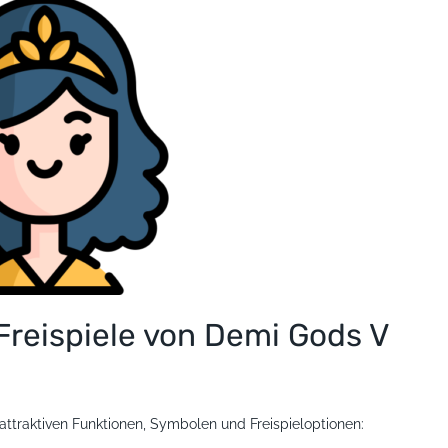
reispiele von Demi Gods V
attraktiven Funktionen, Symbolen und Freispieloptionen: