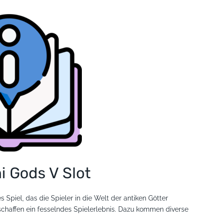
 Gods V Slot
Spiel, das die Spieler in die Welt der antiken Götter
 schaffen ein fesselndes Spielerlebnis. Dazu kommen diverse