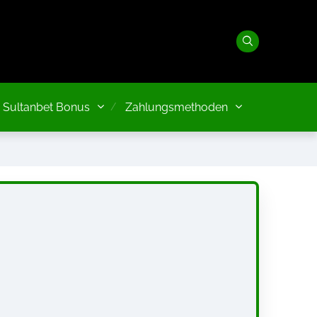
Sultanbet Bonus
Zahlungsmethoden